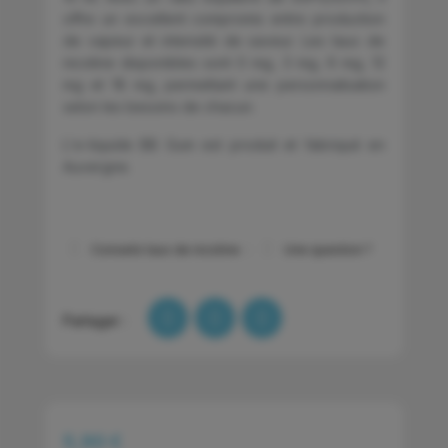
offre un excellent compromis entre production
de vapeur et intensité de saveur. Les taux de
nicotine disponibles sont 0 mg, 3 mg, 6 mg, 12
mg et 18 mg, permettant une personnalisation
selon les besoins de chacun.
L'e-liquide BB Gum est produit et fabriqué en
Auvergne.
Conseils taux de nicotine
Une question ?
Partager :
5,90 €