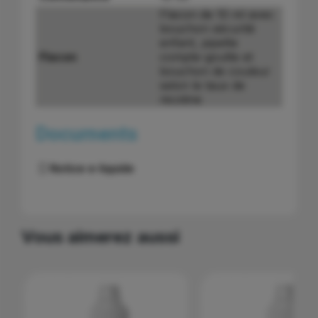
Flacon de 10 ml avec
bouchon sécurité
enfant, pipette
Flacon
compte-goutte et
bouchon de couleur
selon le taux de
nicotine
Documents
Notice e-liquide
Vous aimerez aussi