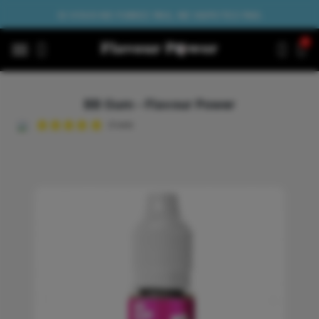
SI VOUS NE FUMEZ PAS, NE VAPOTEZ PAS.
BB Gum - Flavour Power
(3 avis)