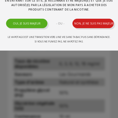
EN ENTRANT SUR CE SITE, JE RECONNAIS ÊTRE MAJEUR(E) ET QUE JE SUIS
AUTORISÉ(E) PAR LA LÉGISLATION DE MON PAYS À ACHETER DES
PRODUITS CONTENANT DE LA NICOTINE.
DÉTAIL PRODUIT
AVIS GARANTIS
- OU -
OUI, JE SUIS MAJEUR
NON, JE NE SUIS PAS MAJEUR
Caractéristiques BB Gum -
LE VAPOTAGE EST UNE TRANSITION VERS UNE VIE SANS TABAC PUIS SANS DÉPENDANCE.
SI VOUS NE FUMEZ PAS, NE VAPOTEZ PAS.
Flavour Power
Taux de nicotine
0, 3, 6, 12, 18 mg/ml
disponibles
Saveurs
Les Gourmands
Type d'arôme
Naturel et synthèse
Propylène glycol
50%
(PG)
Glycérine végétale
50%
(VG)
Contenance
10 ml