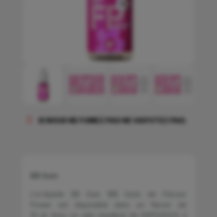
SI NOUS NE FUMEZ PAS NE VAPOTEZ PAS.
BB Gum
L'e-liquide BB Gum (BB Gum)
de Flavour
Power est disponible dans un flacon de
10 ml. Avec un ratio équilibré de 50PG/50VG, il