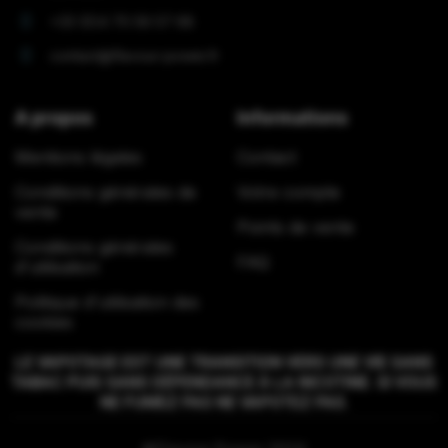
+33 (0)4 70 56 57 68
contact@flavour-power.fr
A propos
Informations
Mentions légales
Contact
Conditions générales de
Votre compte
vente
Points de vente
Conditions générales
FAQ
d'utilisation
Politique d'utilisation des
cookies
LE VAPOTAGE EST UNE TRANSITION VERS UNE VIE SANS
TABAC PUIS SANS DÉPENDANCE À LA NICOTINE. SI VOUS
NE FUMEZ PAS NE VAPOTEZ PAS.