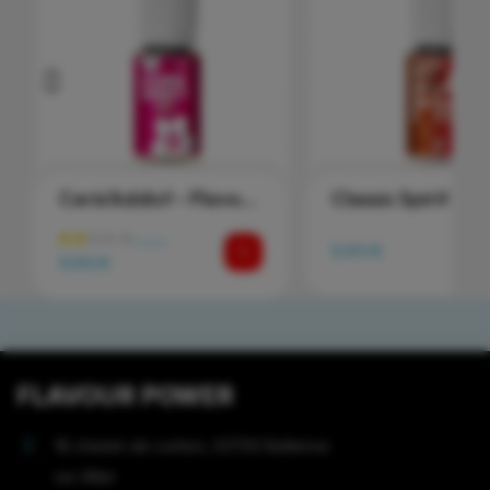
Ceris'Addict - Flavour Power
5,90 €
5,90 €
FLAVOUR POWER
18 chemin de conton, 03700 Bellerive
sur Allier